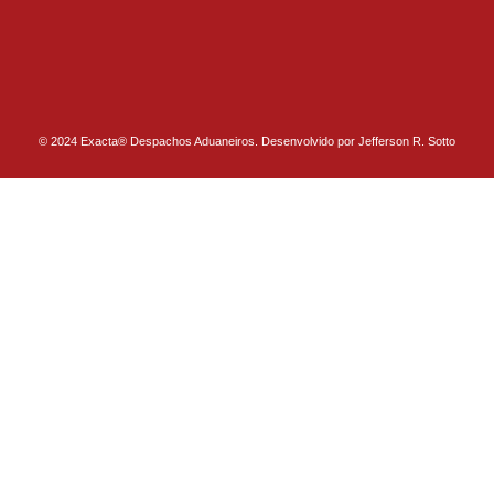
© 2024 Exacta® Despachos Aduaneiros. Desenvolvido por Jefferson R. Sotto