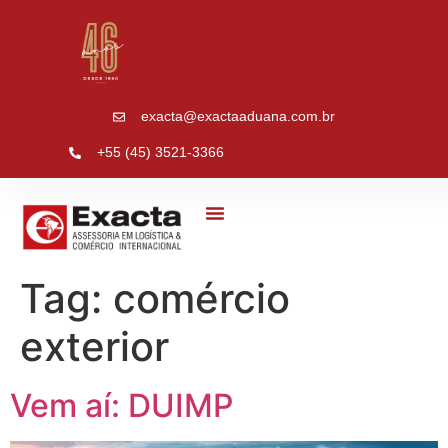
exacta@exactaaduana.com.br
+55 (45) 3521-3366
Sobre Nós
Tag:
comércio
exterior
Vem aí: DUIMP