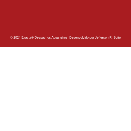
© 2024 Exacta® Despachos Aduaneiros. Desenvolvido por Jefferson R. Sotto