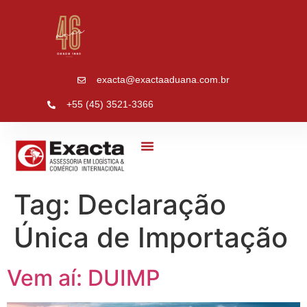
exacta@exactaaduana.com.br
+55 (45) 3521-3366
Sobre Nós
Tag:
Declaração
Única de Importação
Vem aí: DUIMP