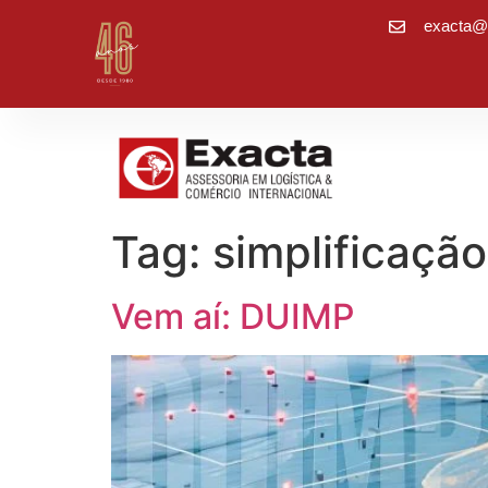
exacta@
Tag:
simplificaçã
Vem aí: DUIMP