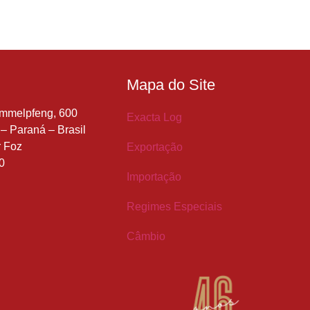
Mapa do Site
immelpfeng, 600
Exacta Log
– Paraná – Brasil
r Foz
Exportação
0
Importação
Regimes Especiais
Câmbio