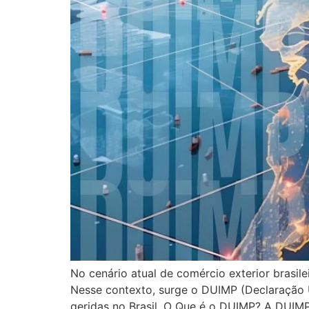
No cenário atual de comércio exterior brasile
Nesse contexto, surge o DUIMP (Declaração 
geridas no Brasil. O Que é o DUIMP? A DUI