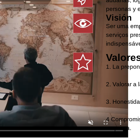
aduanas, log
personas y e
Visión
Ser uma empr
serviços pre
indispensáve
Valore
1. La prepond
2. Valorar a 
3. Honestida
4 Compromiso
empresa.