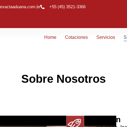
exactaaduana.com.br
+55 (45) 3521-3366
Home
Cotaciones
Servicios
S
Sobre Nosotros
Misión